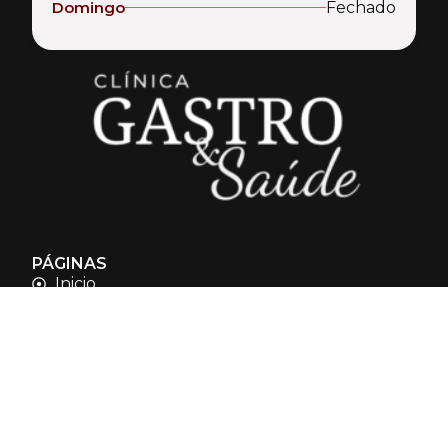
Domingo
Fechado
PÁGINAS
Inicio
Sobre nós
Exames e Procedimentos
Consultas
Contatos
NOSSAS POLÍTICAS